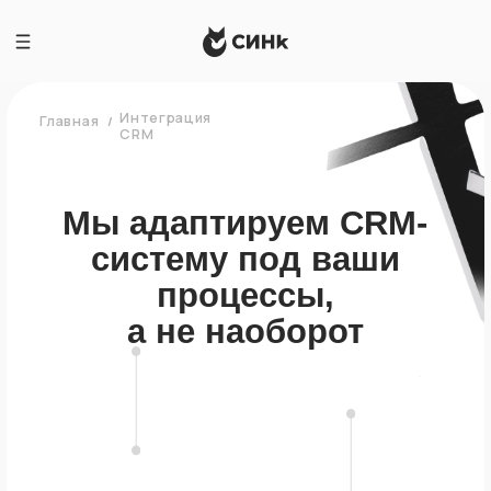
Интеграция
Главная
/
CRM
Мы адаптируем CRM-
систему под ваши
процессы,
а не наоборот
Разработаем ТЗ,
учитывая текущие
процессы в компании
Внедреним CRM
с учетом специфики,
в соответствие с ТЗ