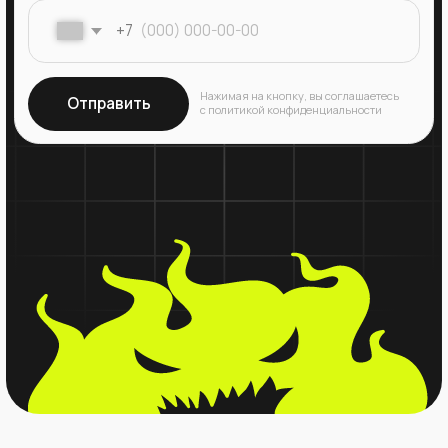
Вам не нужно искать десятки сервисов для
различных процессов и интегрировать их друг
с другом — всё, что вы ищете, уже есть
в Битрикс24, готовое для работы на старте,
по низкой цене.
Совместная работа
CRM
Задачи и проекты
Автоматизация
Конструктор сайтов
Главная
Интеграция CRM